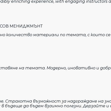
ibly enriching experience, with engaging instructors an
АНСОВ МЕНИДЖМЪНТ
мно количество материали по темата, с които се
тавяне на темата. Модерно, иновативно и добр
не. Страхотна възможност за надграждане на зна
и в бъдеще да бъдем взаимно полезни. Дерзайте и