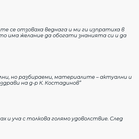
те се отзоваха веднага и ми ги изпратиха в
йто има желание да обогати знанията си и да
лни, но разбираеми, материалите – актуални и
здрави на д-р К. Костадинов”
х и уча с толкова голямо удоволствие. След