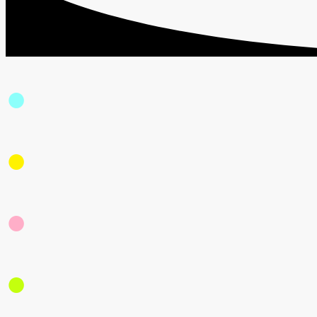
●
Професионализъм
●
Доверие
●
Качество
●
Резултати