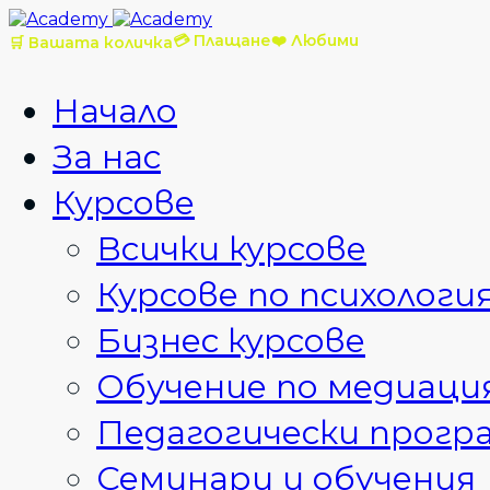
💳 Плащане
❤️ Любими
🛒 Вашата количка
Начало
За нас
Курсове
Всички курсове
Курсове по психологи
Бизнес курсове
Обучение по медиаци
Педагогически прогр
Семинари и обучения