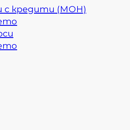
и с кредити (МОН)
ието
оси
ието