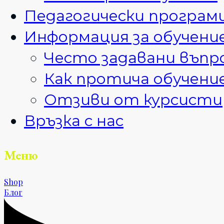
Педагогически програм
Информация за обучен
Често задавани въпр
Как протича обучен
Отзиви от курсисти
Връзка с нас
Меню
Shop
Блог