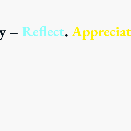
ey –
Reflect
.
Appreciat