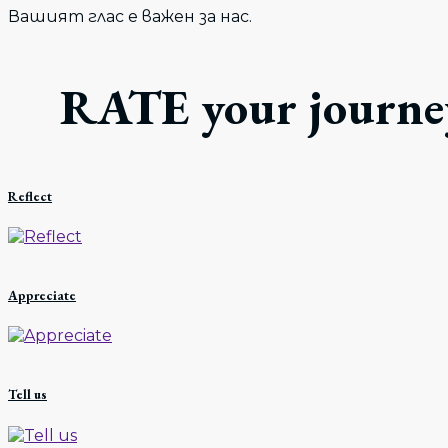
Вашият глас е важен за нас.
RATE your journ
Reflect
R
Appreciate
A
Tell us