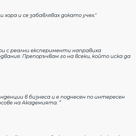
 хора и се забавлявах докато учех."
ри с реални експерименти направиха
вания. Препоръчвам го на всеки, който иска да
нденции в бизнеса и е поднесен по интересен
рсове на Академията. ”