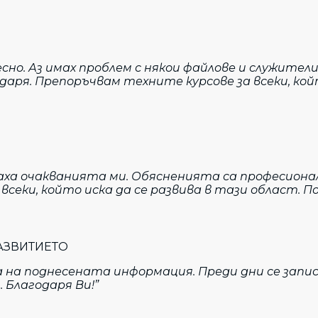
о. Аз имах проблем с някои файлове и служители
одаря. Препоръчвам техните курсове за всеки, ко
аха очакванията ми. Обясненията са професиона
секи, който иска да се развива в тази област. По
АЗВИТИЕТО
 на поднесената информация. Преди дни се записа
. Благодаря Ви!”