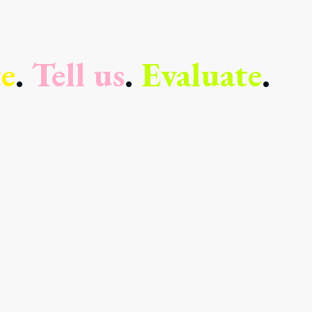
e
.
Tell us
.
Evaluate
.