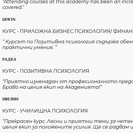
"Attending courses at this academy has been an incred
covered."
ERWIN
КУРС - ПРИЛОЖНА БИЗНЕС ПСИХОЛОГИЯ/ ФИН
“ Курсът по Позитивна психология съдържа обе
практични умения. ”
РАДКА
КУРС - ПОЗИТИВНА ПСИХОЛОГИЯ
“Приятно изненадан от професионалното предс
Браво на целия екип на Академията!”
ИВЕЛИН
КУРС - УЧИЛИЩНА ПСИХОЛОГИЯ
“Прекрасен курс. Лесни и приятни теми за чете
целия екип за положените усилия. Ще се радвам 