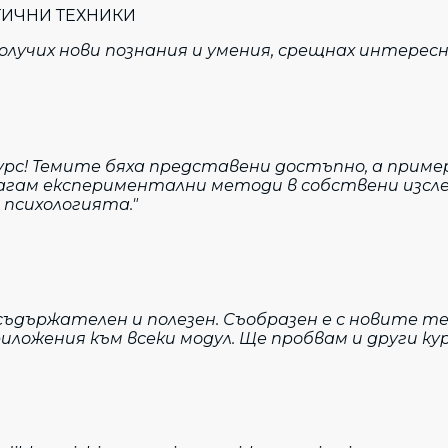
ТИЧНИ ТЕХНИКИ
лучих нови познания и умения, срещнах интересни
урс! Темите бяха представени достъпно, а приме
агам експериментални методи в собствени изслед
 психологията."
съдържателен и полезен. Съобразен е с новите те
иложения към всеки модул. Ще пробвам и други ку